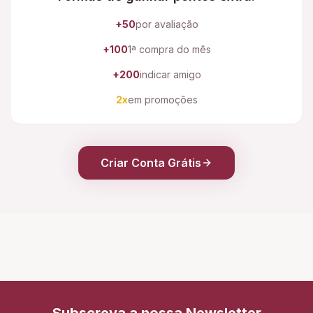
+50
por avaliação
+100
1ª compra do mês
+200
indicar amigo
2x
em promoções
Criar Conta Grátis