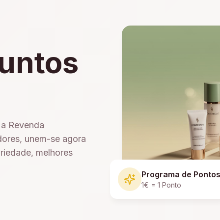
untos
e a Revenda
dores, unem-se agora
ariedade, melhores
Programa de Ponto
1€ = 1 Ponto