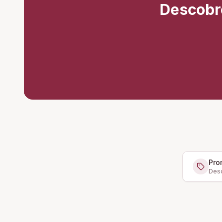
Descobr
Pro
Desc