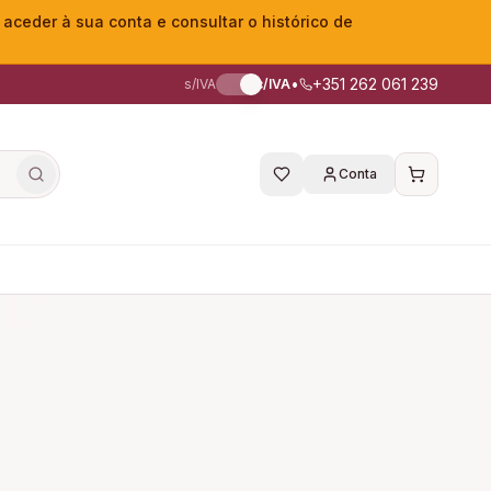
eder à sua conta e consultar o histórico de
•
+351 262 061 239
s/IVA
c/IVA
Conta