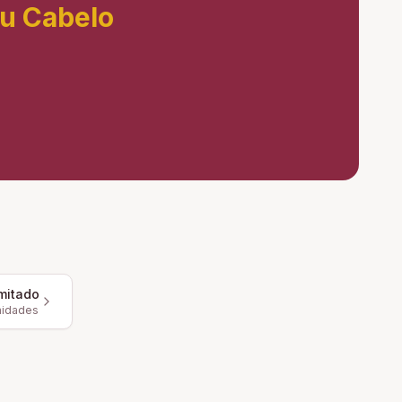
eu Cabelo
mitado
nidades