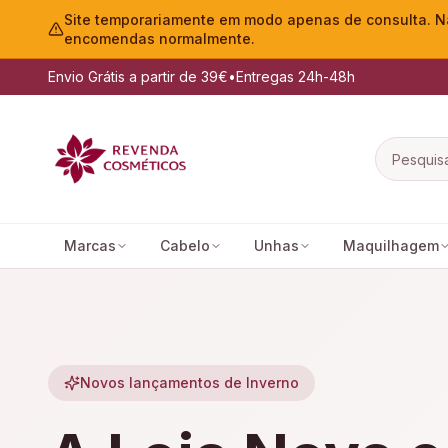
Site temporariamente em modo apenas de consulta. Nã
encomendas normalmente.
Envio Grátis a partir de 39€
•
Entregas 24h-48h
Marcas
Cabelo
Unhas
Maquilhagem
Novos lançamentos de Inverno