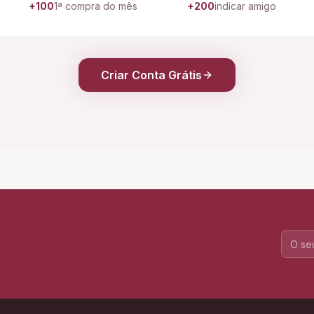
+100
1ª compra do mês
+200
indicar amigo
Criar Conta Grátis