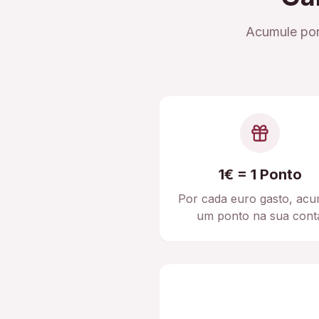
Acumule pon
1€ = 1 Ponto
Por cada euro gasto, acu
um ponto na sua cont