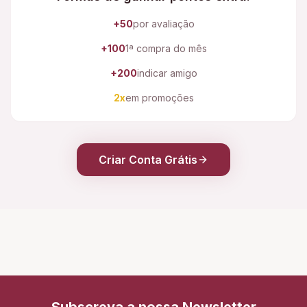
+50
por avaliação
+100
1ª compra do mês
+200
indicar amigo
2x
em promoções
Criar Conta Grátis