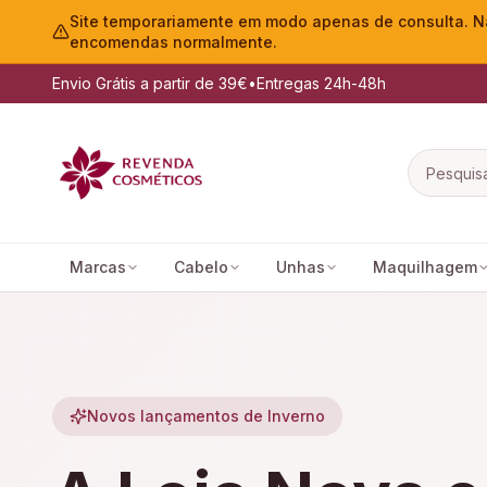
Site temporariamente em modo apenas de consulta. Nã
encomendas normalmente.
Envio Grátis a partir de 39€
•
Entregas 24h-48h
Marcas
Cabelo
Unhas
Maquilhagem
Novos lançamentos de Inverno