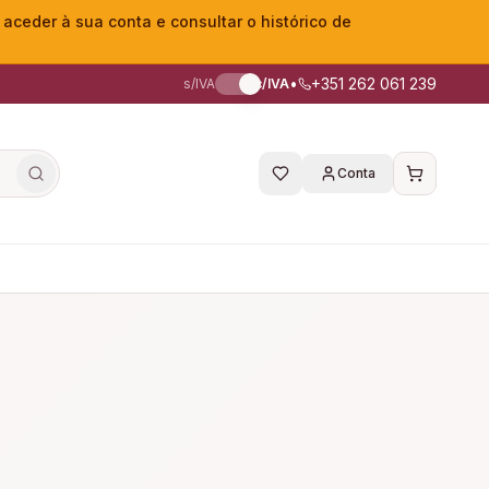
eder à sua conta e consultar o histórico de
•
+351 262 061 239
s/IVA
c/IVA
Conta