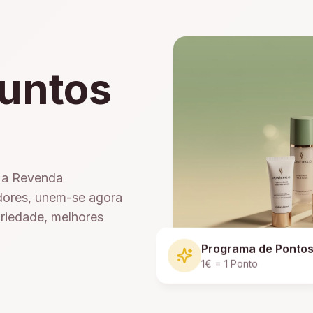
untos
e a Revenda
dores, unem-se agora
ariedade, melhores
Programa de Ponto
1€ = 1 Ponto