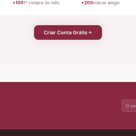
+100
1ª compra do mês
+200
indicar amigo
Criar Conta Grátis