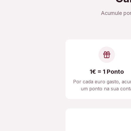
Acumule pon
1€ = 1 Ponto
Por cada euro gasto, acu
um ponto na sua cont