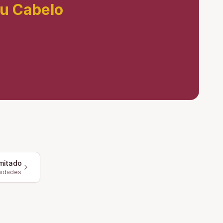
eu Cabelo
mitado
nidades