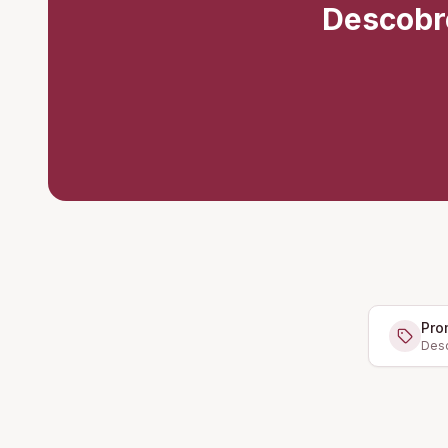
Descobr
Pro
Desc