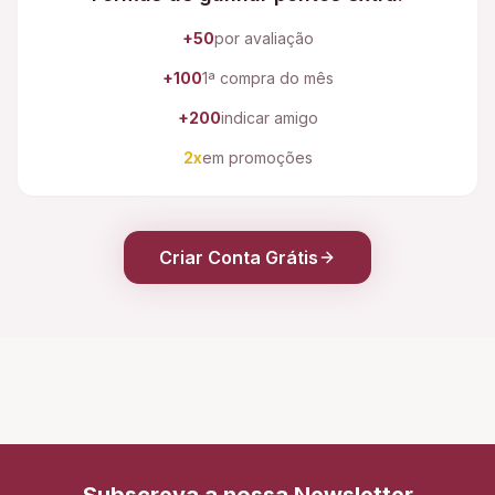
+50
por avaliação
+100
1ª compra do mês
+200
indicar amigo
2x
em promoções
Criar Conta Grátis