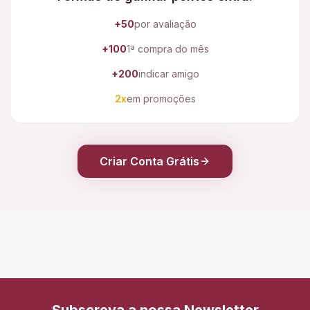
+50
por avaliação
+100
1ª compra do mês
+200
indicar amigo
2x
em promoções
Criar Conta Grátis