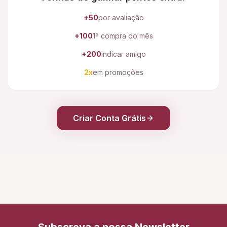
+50
por avaliação
+100
1ª compra do mês
+200
indicar amigo
2x
em promoções
Criar Conta Grátis