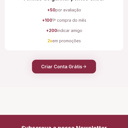
+50
por avaliação
+100
1ª compra do mês
+200
indicar amigo
2x
em promoções
Criar Conta Grátis