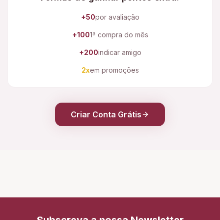
+50
por avaliação
+100
1ª compra do mês
+200
indicar amigo
2x
em promoções
Criar Conta Grátis