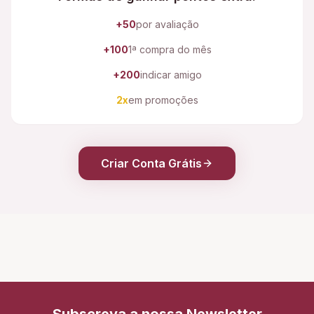
+50
por avaliação
+100
1ª compra do mês
+200
indicar amigo
2x
em promoções
Criar Conta Grátis