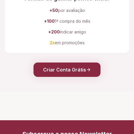
+50
por avaliação
+100
1ª compra do mês
+200
indicar amigo
2x
em promoções
Criar Conta Grátis