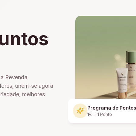
untos
e a Revenda
dores, unem-se agora
ariedade, melhores
Programa de Ponto
1€ = 1 Ponto