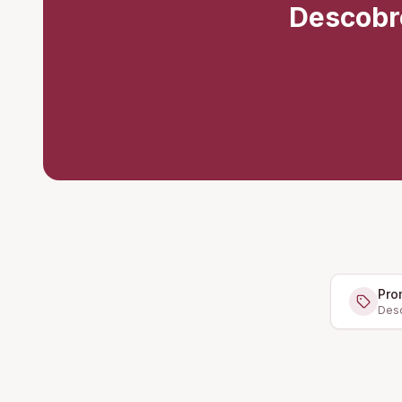
Descobr
Pro
Desc