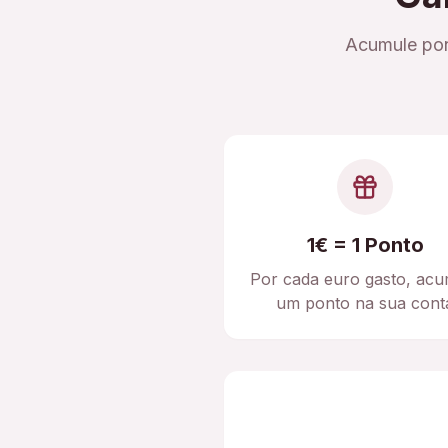
Acumule pon
1€ = 1 Ponto
Por cada euro gasto, acu
um ponto na sua cont