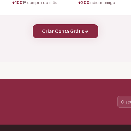
+100
1ª compra do mês
+200
indicar amigo
Criar Conta Grátis