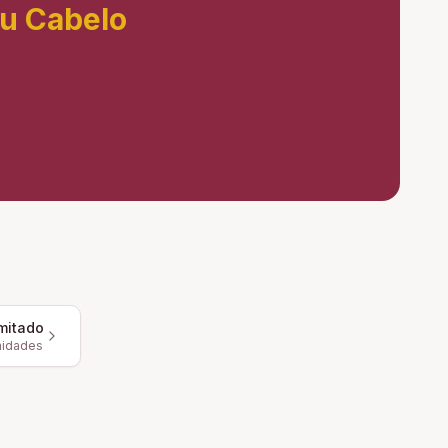
eu Cabelo
mitado
nidades