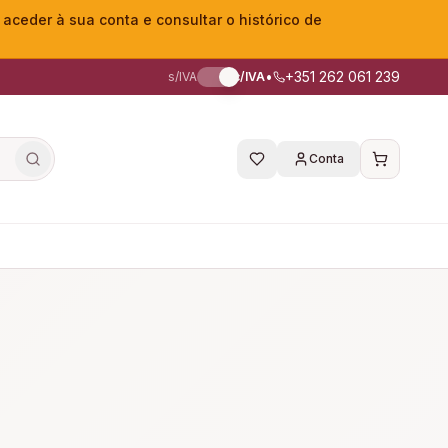
eder à sua conta e consultar o histórico de
•
+351 262 061 239
s/IVA
c/IVA
Conta