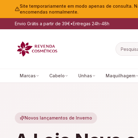
Site temporariamente em modo apenas de consulta. Nã
encomendas normalmente.
Envio Grátis a partir de 39€
•
Entregas 24h-48h
Marcas
Cabelo
Unhas
Maquilhagem
Novos lançamentos de Inverno