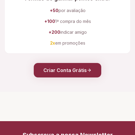
+50
por avaliação
+100
1ª compra do mês
+200
indicar amigo
2x
em promoções
Criar Conta Grátis