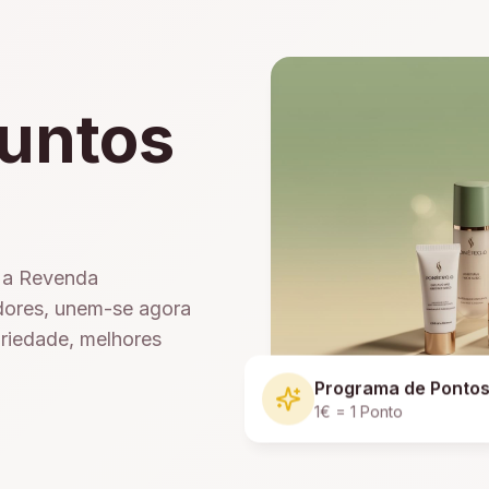
untos
e a Revenda
dores, unem-se agora
ariedade, melhores
Programa de Ponto
1€ = 1 Ponto