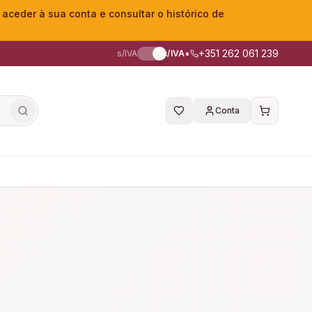
eder à sua conta e consultar o histórico de
•
+351 262 061 239
s/IVA
c/IVA
Conta