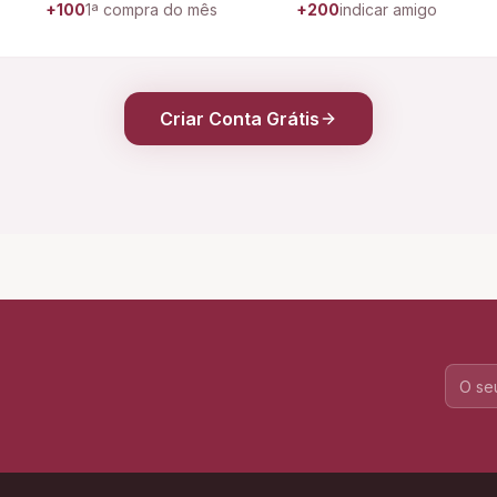
+100
1ª compra do mês
+200
indicar amigo
Criar Conta Grátis