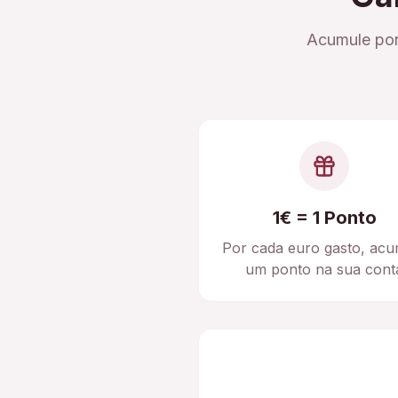
Acumule pon
1€ = 1 Ponto
Por cada euro gasto, acu
um ponto na sua cont