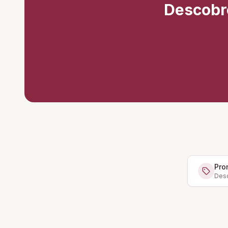
Descobr
Pro
Desc