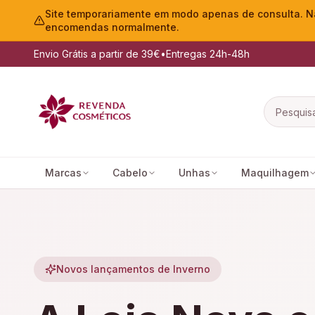
Site temporariamente em modo apenas de consulta. Nã
encomendas normalmente.
Envio Grátis a partir de 39€
•
Entregas 24h-48h
Marcas
Cabelo
Unhas
Maquilhagem
Novos lançamentos de Inverno