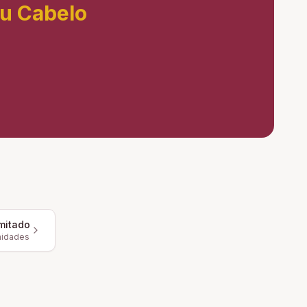
eu Cabelo
mitado
nidades