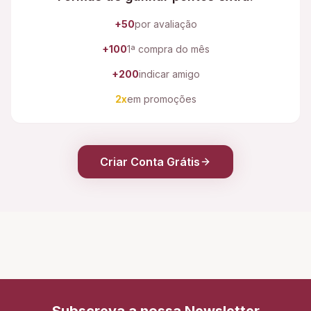
+50
por avaliação
+100
1ª compra do mês
+200
indicar amigo
2x
em promoções
Criar Conta Grátis