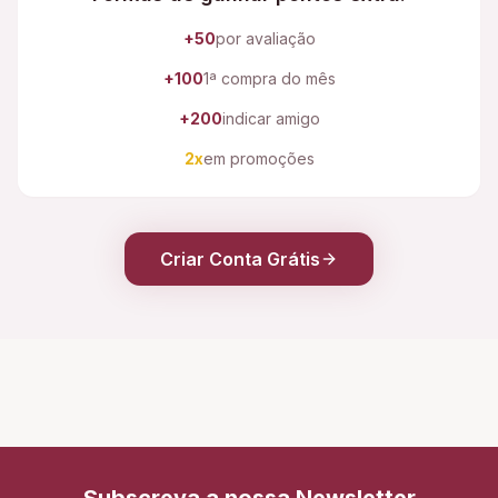
+50
por avaliação
+100
1ª compra do mês
+200
indicar amigo
2x
em promoções
Criar Conta Grátis