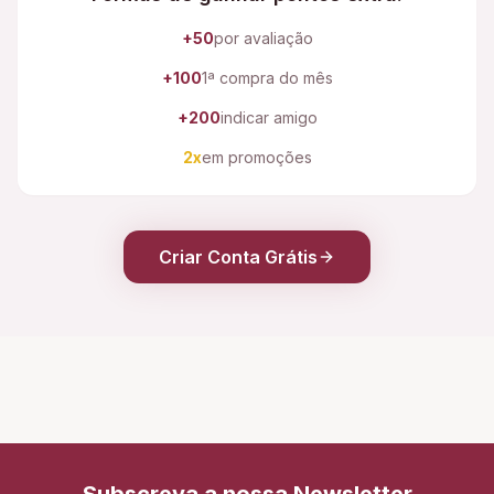
+50
por avaliação
+100
1ª compra do mês
+200
indicar amigo
2x
em promoções
Criar Conta Grátis