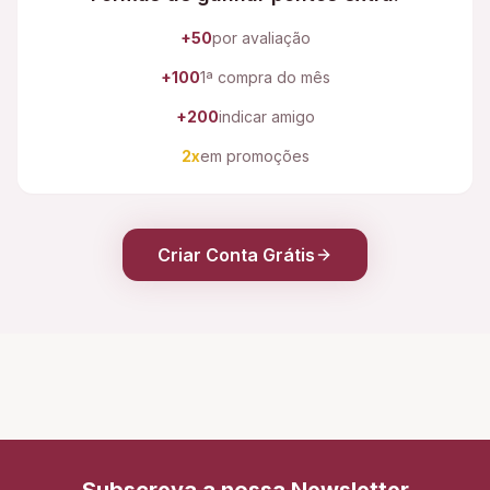
+50
por avaliação
+100
1ª compra do mês
+200
indicar amigo
2x
em promoções
Criar Conta Grátis