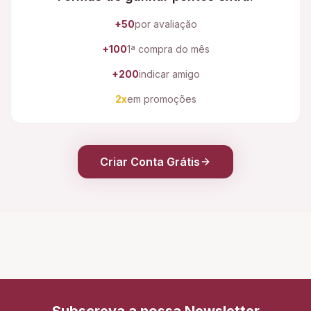
+50
por avaliação
+100
1ª compra do mês
+200
indicar amigo
2x
em promoções
Criar Conta Grátis