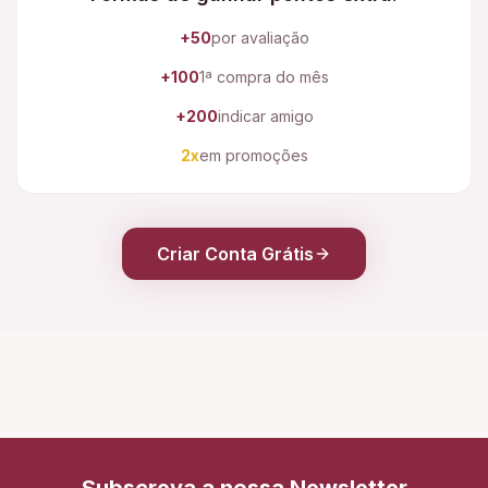
+50
por avaliação
+100
1ª compra do mês
+200
indicar amigo
2x
em promoções
Criar Conta Grátis