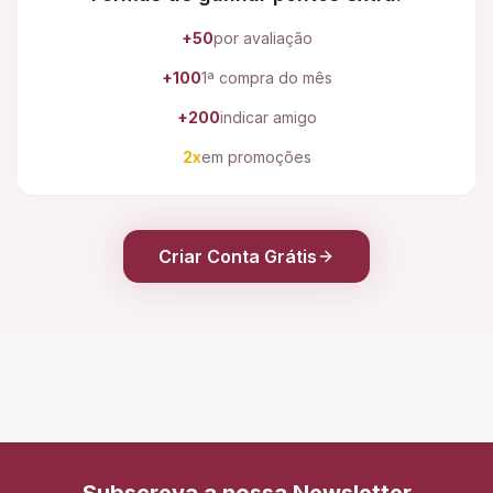
+50
por avaliação
+100
1ª compra do mês
+200
indicar amigo
2x
em promoções
Criar Conta Grátis