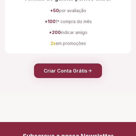
+50
por avaliação
+100
1ª compra do mês
+200
indicar amigo
2x
em promoções
Criar Conta Grátis