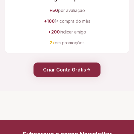
+50
por avaliação
+100
1ª compra do mês
+200
indicar amigo
2x
em promoções
Criar Conta Grátis