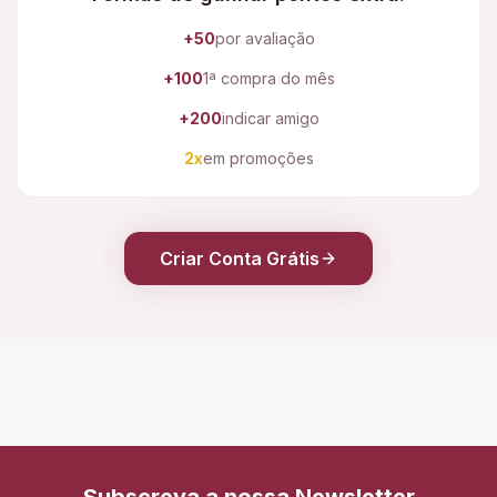
+50
por avaliação
+100
1ª compra do mês
+200
indicar amigo
2x
em promoções
Criar Conta Grátis