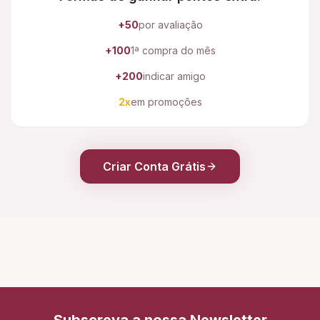
+50
por avaliação
+100
1ª compra do mês
+200
indicar amigo
2x
em promoções
Criar Conta Grátis