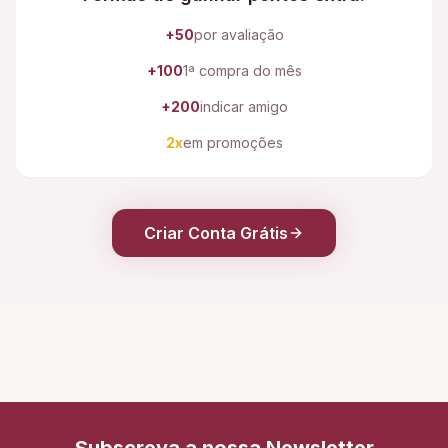
+50
por avaliação
+100
1ª compra do mês
+200
indicar amigo
2x
em promoções
Criar Conta Grátis