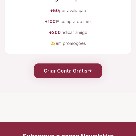
+50
por avaliação
+100
1ª compra do mês
+200
indicar amigo
2x
em promoções
Criar Conta Grátis