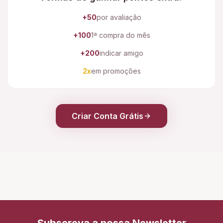
+50
por avaliação
+100
1ª compra do mês
+200
indicar amigo
2x
em promoções
Criar Conta Grátis