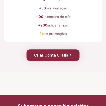
+50
por avaliação
+100
1ª compra do mês
+200
indicar amigo
2x
em promoções
Criar Conta Grátis