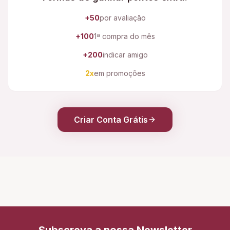
+50
por avaliação
+100
1ª compra do mês
+200
indicar amigo
2x
em promoções
Criar Conta Grátis