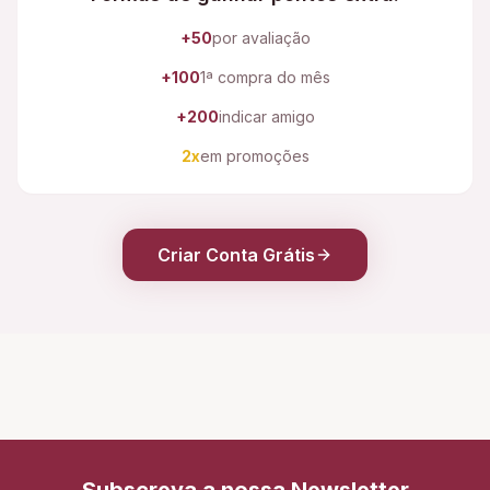
+50
por avaliação
+100
1ª compra do mês
+200
indicar amigo
2x
em promoções
Criar Conta Grátis