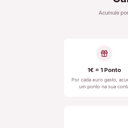
Acumule pon
1€ = 1 Ponto
Por cada euro gasto, acu
um ponto na sua cont