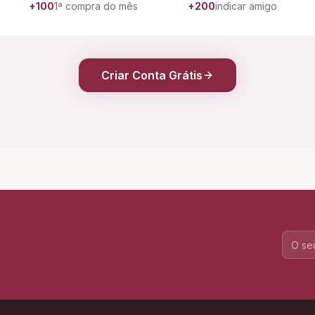
+100
1ª compra do mês
+200
indicar amigo
Criar Conta Grátis