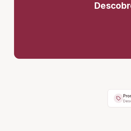
Descobr
Pro
Desc