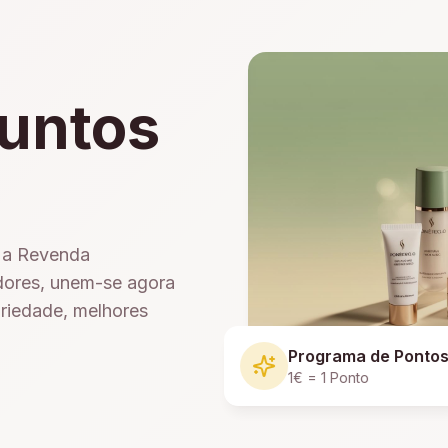
untos
e a Revenda
dores, unem-se agora
ariedade, melhores
Programa de Ponto
1€ = 1 Ponto