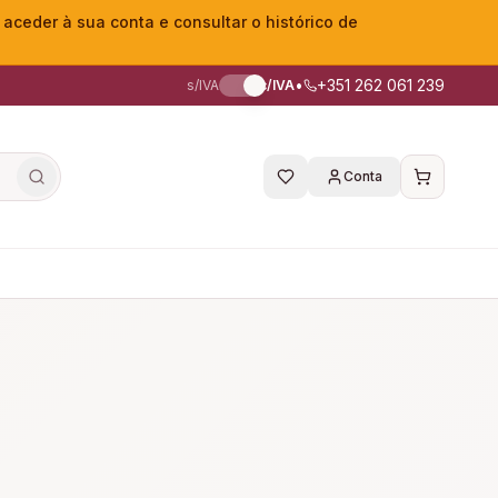
eder à sua conta e consultar o histórico de
•
+351 262 061 239
s/IVA
c/IVA
Conta