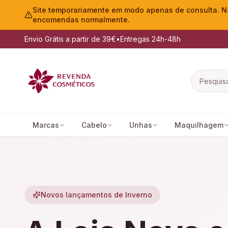
Site temporariamente em modo apenas de consulta. Nã
encomendas normalmente.
Envio Grátis a partir de 39€
•
Entregas 24h-48h
Marcas
Cabelo
Unhas
Maquilhagem
Novos lançamentos de Inverno