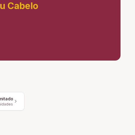
eu Cabelo
mitado
nidades