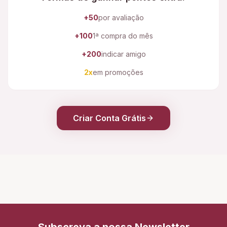
+50
por avaliação
+100
1ª compra do mês
+200
indicar amigo
2x
em promoções
Criar Conta Grátis