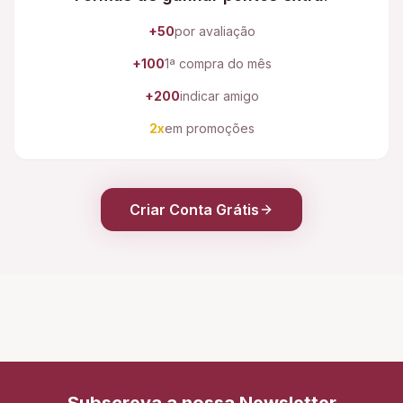
+50
por avaliação
+100
1ª compra do mês
+200
indicar amigo
2x
em promoções
Criar Conta Grátis