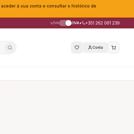
eder à sua conta e consultar o histórico de
•
+351 262 061 239
s/IVA
c/IVA
Conta