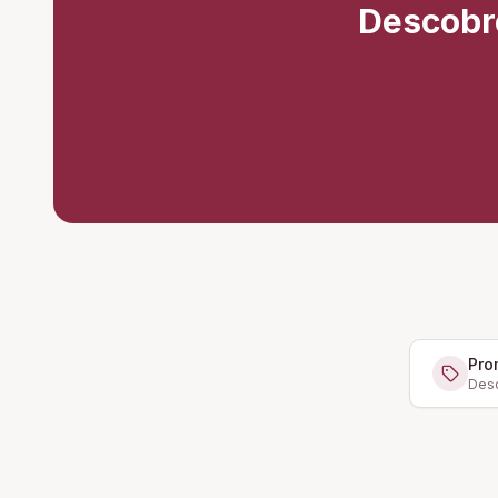
Descobr
Pro
Desc