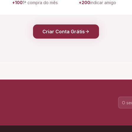
+100
1ª compra do mês
+200
indicar amigo
Criar Conta Grátis