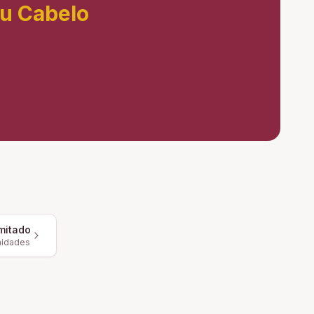
eu Cabelo
mitado
nidades