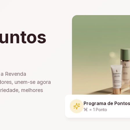
untos
e a Revenda
dores, unem-se agora
ariedade, melhores
Programa de Ponto
1€ = 1 Ponto