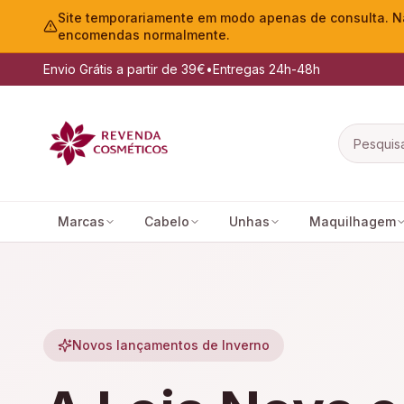
Site temporariamente em modo apenas de consulta. Nã
encomendas normalmente.
Envio Grátis a partir de 39€
•
Entregas 24h-48h
Marcas
Cabelo
Unhas
Maquilhagem
Novos lançamentos de Inverno