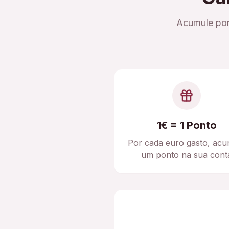
Acumule pon
1€ = 1 Ponto
Por cada euro gasto, acu
um ponto na sua cont