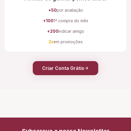
+50
por avaliação
+100
1ª compra do mês
+200
indicar amigo
2x
em promoções
Criar Conta Grátis