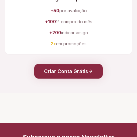
+50
por avaliação
+100
1ª compra do mês
+200
indicar amigo
2x
em promoções
Criar Conta Grátis