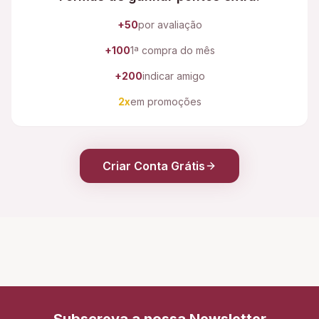
+50
por avaliação
+100
1ª compra do mês
+200
indicar amigo
2x
em promoções
Criar Conta Grátis