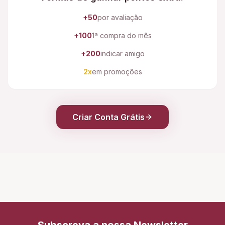
+50
por avaliação
+100
1ª compra do mês
+200
indicar amigo
2x
em promoções
Criar Conta Grátis