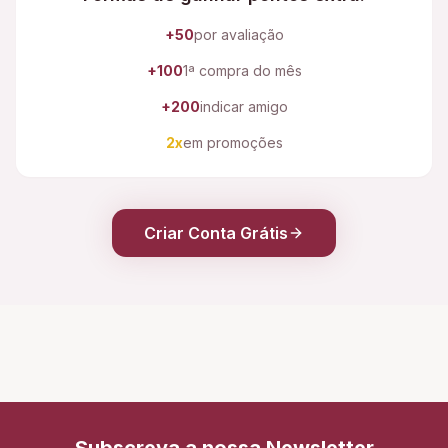
+50
por avaliação
+100
1ª compra do mês
+200
indicar amigo
2x
em promoções
Criar Conta Grátis