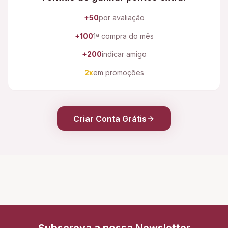
+50
por avaliação
+100
1ª compra do mês
+200
indicar amigo
2x
em promoções
Criar Conta Grátis