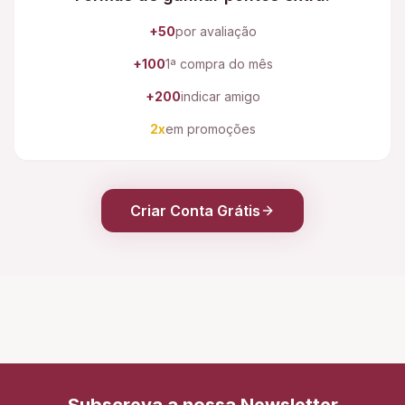
+50
por avaliação
+100
1ª compra do mês
+200
indicar amigo
2x
em promoções
Criar Conta Grátis