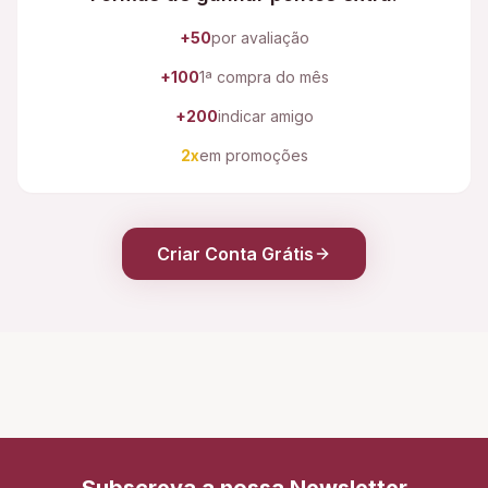
+50
por avaliação
+100
1ª compra do mês
+200
indicar amigo
2x
em promoções
Criar Conta Grátis