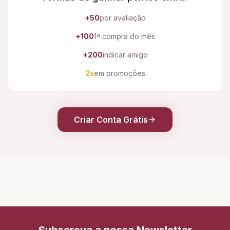
+50
por avaliação
+100
1ª compra do mês
+200
indicar amigo
2x
em promoções
Criar Conta Grátis