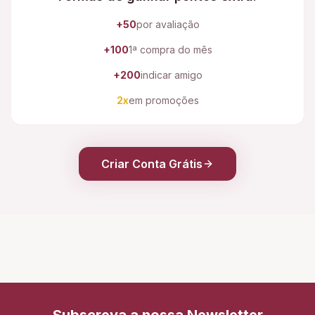
+50
por avaliação
+100
1ª compra do mês
+200
indicar amigo
2x
em promoções
Criar Conta Grátis