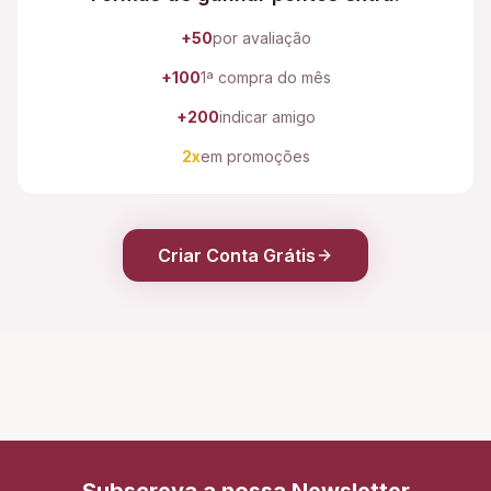
+50
por avaliação
+100
1ª compra do mês
+200
indicar amigo
2x
em promoções
Criar Conta Grátis