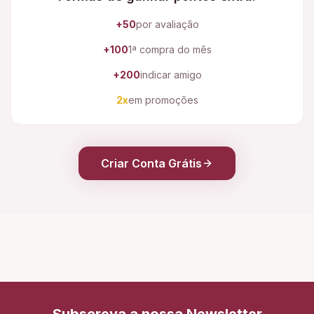
+50
por avaliação
+100
1ª compra do mês
+200
indicar amigo
2x
em promoções
Criar Conta Grátis