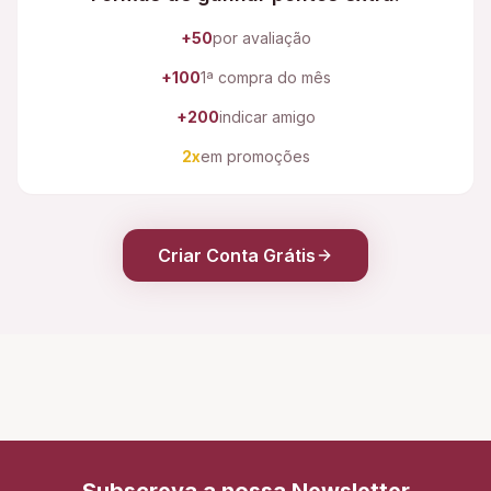
+50
por avaliação
+100
1ª compra do mês
+200
indicar amigo
2x
em promoções
Criar Conta Grátis