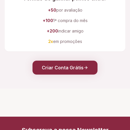
+50
por avaliação
+100
1ª compra do mês
+200
indicar amigo
2x
em promoções
Criar Conta Grátis