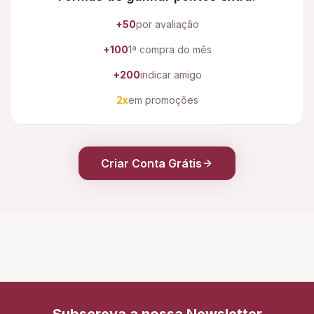
+50
por avaliação
+100
1ª compra do mês
+200
indicar amigo
2x
em promoções
Criar Conta Grátis